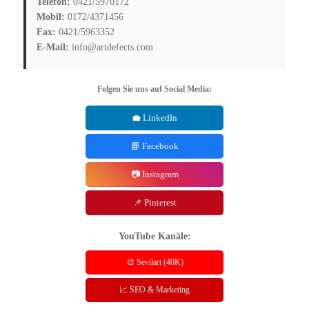
Telefon:
0421/5970172
Mobil:
0172/4371456
Fax:
0421/5963352
E-Mail:
info@artdefects.com
Folgen Sie uns auf Social Media:
💼 LinkedIn
📘 Facebook
📷 Instagram
📌 Pinterest
YouTube Kanäle:
🎨 Sevilart (40K)
📈 SEO & Marketing