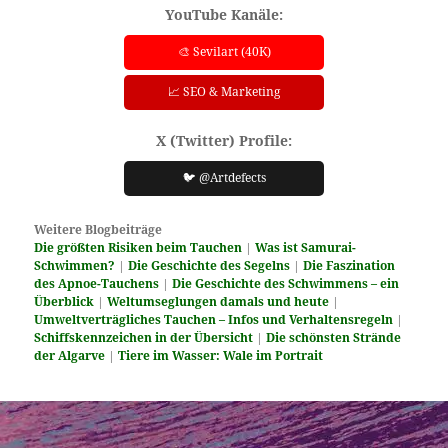
YouTube Kanäle:
🎨 Sevilart (40K)
📈 SEO & Marketing
X (Twitter) Profile:
🐦 @Artdefects
Weitere Blogbeiträge
Die größten Risiken beim Tauchen
|
Was ist Samurai-
Schwimmen?
|
Die Geschichte des Segelns
|
Die Faszination
des Apnoe-Tauchens
|
Die Geschichte des Schwimmens – ein
Überblick
|
Weltumseglungen damals und heute
|
Umweltverträgliches Tauchen – Infos und Verhaltensregeln
|
Schiffskennzeichen in der Übersicht
|
Die schönsten Strände
der Algarve
|
Tiere im Wasser: Wale im Portrait