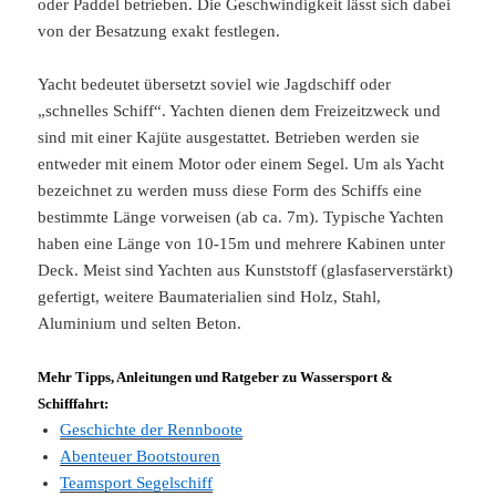
oder Paddel betrieben. Die Geschwindigkeit lässt sich dabei
von der Besatzung exakt festlegen.
Yacht bedeutet übersetzt soviel wie Jagdschiff oder
„schnelles Schiff“. Yachten dienen dem Freizeitzweck und
sind mit einer Kajüte ausgestattet. Betrieben werden sie
entweder mit einem Motor oder einem Segel. Um als Yacht
bezeichnet zu werden muss diese Form des Schiffs eine
bestimmte Länge vorweisen (ab ca. 7m). Typische Yachten
haben eine Länge von 10-15m und mehrere Kabinen unter
Deck. Meist sind Yachten aus Kunststoff (glasfaserverstärkt)
gefertigt, weitere Baumaterialien sind Holz, Stahl,
Aluminium und selten Beton.
Mehr Tipps, Anleitungen und Ratgeber zu Wassersport &
Schifffahrt:
Geschichte der Rennboote
Abenteuer Bootstouren
Teamsport Segelschiff