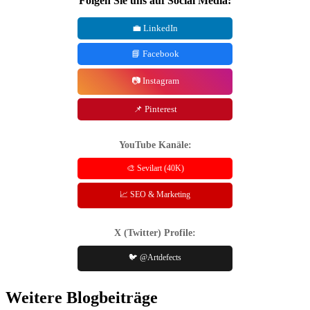
Folgen Sie uns auf Social Media:
💼 LinkedIn
📘 Facebook
📷 Instagram
📌 Pinterest
YouTube Kanäle:
🎨 Sevilart (40K)
📈 SEO & Marketing
X (Twitter) Profile:
🐦 @Artdefects
Weitere Blogbeiträge