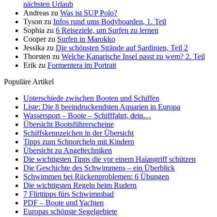
nächsten Urlaub
Andreas
zu
Was ist SUP Polo?
Tyson
zu
Infos rund ums Bodyboarden, 1. Teil
Sophia
zu
6 Reiseziele, um Surfen zu lernen
Cooper
zu
Surfen in Marokko
Jessika
zu
Die schönsten Strände auf Sardinien, Teil 2
Thorsten
zu
Welche Kanarische Insel passt zu wem? 2. Teil
Erik
zu
Formentera im Portrait
Populäre Artikel
Unterschiede zwischen Booten und Schiffen
Liste: Die 8 beeindruckendsten Aquarien in Europa
Wassersport – Boote – Schifffahrt, dein…
Übersicht Bootsführerscheine
Schiffskennzeichen in der Übersicht
Tipps zum Schnorcheln mit Kindern
Übersicht zu Angeltechniken
Die wichtigsten Tipps die vor einem Haiangriff schützen
Die Geschichte des Schwimmens – ein Überblick
Schwimmen bei Rückenproblemen: 6 Übungen
Die wichtigsten Regeln beim Rudern
7 Flirttipps fürs Schwimmbad
PDF – Boote und Yachten
Europas schönste Segelgebiete