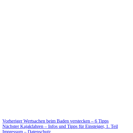
Beitragsnavigation
Vorheriger
Vorheriger
Wertsachen beim Baden verstecken – 6 Tipps
Nächster
Beitrag:
Nächster
Kajakfahren – Infos und Tipps für Einsteiger, 1. Teil
Beitrag:
Impressum – Datenschutz