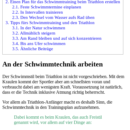
2.
Einen Plan für das Schwimmtraining beim Triathlon erstellen
2.1.
Feste Schwimmtermine einplanen
2.2.
In Intervallen trainieren
2.3.
Den Wechsel vom Wasser aufs Rad üben
3.
Tipps fürs Schwimmtraining und den Triathlon
3.1.
In der Natur schwimmen
3.2.
Allmählich steigern
3.3.
Am Rand bleiben und auf sich konzentrieren
3.4.
Bis ans Ufer schwimmen
3.5.
Ähnliche Beiträge
An der Schwimmtechnik arbeiten
Der Schwimmstil beim Triathlon ist nicht vorgeschrieben. Mit dem
Kraulen kommt der Sportler aber am schnellsten voran und
verbraucht dabei am wenigsten Kraft. Voraussetzung ist natürlich,
dass er die Technik inklusive Atmung richtig beherrscht.
Vor allem als Triathlon-Anfänger macht es deshalb Sinn, die
Schwimmtechnik in den Trainingsplan aufzunehmen.
Dabei kommt es beim Kraulen, das auch Freistil
genannt wird, vor allem auf vier Dinge an: