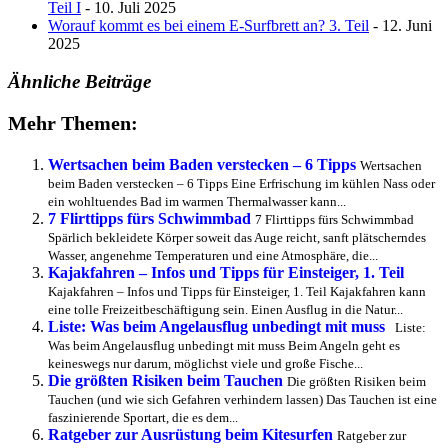
Teil I
- 10. Juli 2025
Worauf kommt es bei einem E-Surfbrett an? 3. Teil
- 12. Juni
2025
Ähnliche Beiträge
Mehr Themen:
Wertsachen beim Baden verstecken – 6 Tipps
Wertsachen
beim Baden verstecken – 6 Tipps Eine Erfrischung im kühlen Nass oder
ein wohltuendes Bad im warmen Thermalwasser kann...
7 Flirttipps fürs Schwimmbad
7 Flirttipps fürs Schwimmbad
Spärlich bekleidete Körper soweit das Auge reicht, sanft plätscherndes
Wasser, angenehme Temperaturen und eine Atmosphäre, die...
Kajakfahren – Infos und Tipps für Einsteiger, 1. Teil
Kajakfahren – Infos und Tipps für Einsteiger, 1. Teil Kajakfahren kann
eine tolle Freizeitbeschäftigung sein. Einen Ausflug in die Natur...
Liste: Was beim Angelausflug unbedingt mit muss
Liste:
Was beim Angelausflug unbedingt mit muss Beim Angeln geht es
keineswegs nur darum, möglichst viele und große Fische...
Die größten Risiken beim Tauchen
Die größten Risiken beim
Tauchen (und wie sich Gefahren verhindern lassen) Das Tauchen ist eine
faszinierende Sportart, die es dem...
Ratgeber zur Ausrüstung beim Kitesurfen
Ratgeber zur