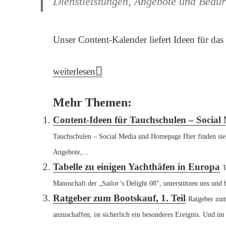
Dienstleistungen, Angebote und Bedürf
Unser Content-Kalender liefert Ideen für das
Content-Ideen für Shops – Verkauf von Ya
weiterlesen
Mehr Themen:
Content-Ideen für Tauchschulen – Socia
Tauchschulen – Social Media und Homepage Hier finden sie 
Angebote,...
Tabelle zu einigen Yachthäfen in Europa
T
Mannschaft der „Sailor’s Delight 08“, unterstützen uns und
Ratgeber zum Bootskauf, 1. Teil
Ratgeber zum
anzuschaffen, ist sicherlich ein besonderes Ereignis. Und im I