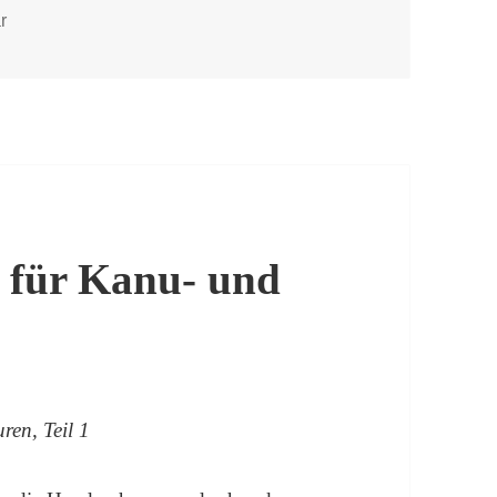
zu Content-Ideen für Tauchschulen – Social Media und Home
r
e für Kanu- und
ren, Teil 1