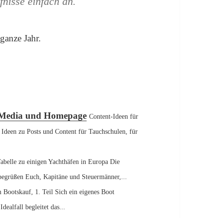
nisse einfach an.
 ganze Jahr.
chten und Boote – Social Media und Homepage
l Media und Homepage
Content-Ideen für
Ideen zu Posts und Content für Tauchschulen, für
abelle zu einigen Yachthäfen in Europa Die
 begrüßen Euch, Kapitäne und Steuermänner,...
 Bootskauf, 1. Teil Sich ein eigenes Boot
dealfall begleitet das...