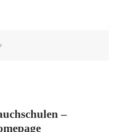
zu Content-Ideen für Shops – Verkauf von Yachten und Boot
r
auchschulen –
Homepage