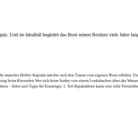
ignis. Und im Idealfall begleitet das Boot seinen Besitzer viele Jahre 
 So mancher Hobby-Kapitän möchte sich den Traum vom eigenen Boot erfüllen. Und
tung beim Kitesurfen Wer sich beim Surfen von einem Lenkdrachen über das Wasser z
hren – Infos und Tipps für Einsteiger, 1. Teil Kajakfahren kann eine tolle Freizeitbe