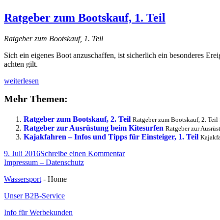
Ratgeber zum Bootskauf, 1. Teil
Ratgeber zum Bootskauf, 1. Teil
Sich ein eigenes Boot anzuschaffen, ist sicherlich ein besonderes Ere
achten gilt.
Ratgeber
weiterlesen
zum
Mehr Themen:
Bootskauf,
1.
Teil
Ratgeber zum Bootskauf, 2. Teil
Ratgeber zum Bootskauf, 2. Teil
Ratgeber zur Ausrüstung beim Kitesurfen
Ratgeber zur Ausrüs
Kajakfahren – Infos und Tipps für Einsteiger, 1. Teil
Kajakfa
Veröffentlicht
zu
9. Juli 2016
Schreibe einen Kommentar
am
Ratgeber
Impressum – Datenschutz
zum
Wassersport
- Home
Bootskauf,
1.
Unser B2B-Service
Teil
Info für Werbekunden