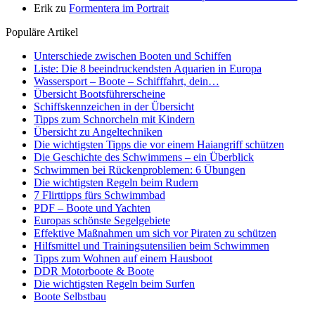
Erik
zu
Formentera im Portrait
Populäre Artikel
Unterschiede zwischen Booten und Schiffen
Liste: Die 8 beeindruckendsten Aquarien in Europa
Wassersport – Boote – Schifffahrt, dein…
Übersicht Bootsführerscheine
Schiffskennzeichen in der Übersicht
Tipps zum Schnorcheln mit Kindern
Übersicht zu Angeltechniken
Die wichtigsten Tipps die vor einem Haiangriff schützen
Die Geschichte des Schwimmens – ein Überblick
Schwimmen bei Rückenproblemen: 6 Übungen
Die wichtigsten Regeln beim Rudern
7 Flirttipps fürs Schwimmbad
PDF – Boote und Yachten
Europas schönste Segelgebiete
Effektive Maßnahmen um sich vor Piraten zu schützen
Hilfsmittel und Trainingsutensilien beim Schwimmen
Tipps zum Wohnen auf einem Hausboot
DDR Motorboote & Boote
Die wichtigsten Regeln beim Surfen
Boote Selbstbau