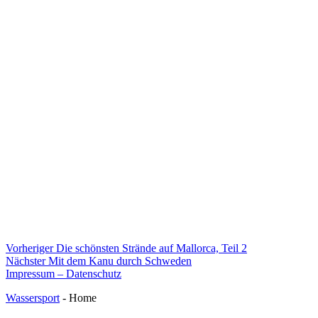
Beitragsnavigation
Vorheriger
Vorheriger
Die schönsten Strände auf Mallorca, Teil 2
Nächster
Beitrag:
Nächster
Mit dem Kanu durch Schweden
Beitrag:
Impressum – Datenschutz
Wassersport
- Home