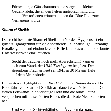
Für schaurige Gänsehautmomente sorgen die kleinen
Gedenktafeln, die an den Felsen angebracht sind und
an die Verstorbenen erinnern, denen das Blue Hole zum
Verhängnis wurde.
Sharm el Sheikh
Das recht bekannte Sharm el Sheikh im Norden Ägyptens ist ein
guter Ausgangspunkt für viele spannende Tauchausflüge. Unzählige
Korallengärten und eindrucksvolle Riffe laden dazu ein, in die bunte
Unterwasserwelt einzutauchen.
Sucht der Taucher noch mehr Abwechslung, kann er
sich zum Wrack der
HMS Thistlegorm
begeben. Der
gesunkene Frachter liegt seit 1941 in 30 Metern Tiefe
auf dem Meeresboden.
Ein weiteres Highlight ist der
Ras Mohammed Nationalpark
. Die
Bootsfahrt von Sharm el Sheikh aus dauert etwa 40 Minuten. Die
steilen Felswände, die vielseitige Flora und die bunte Fauna
versprechen mit die schönsten Bilder, die das Rote Meer zu bieten
hat.
Und weil die Sichtverhältnisse in Ägypten das ganze