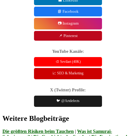
💼 LinkedIn
📘 Facebook
📷 Instagram
📌 Pinterest
YouTube Kanäle:
🎨 Sevilart (40K)
📈 SEO & Marketing
X (Twitter) Profile:
🐦 @Artdefects
Weitere Blogbeiträge
Die größten Risiken beim Tauchen
|
Was ist Samurai-