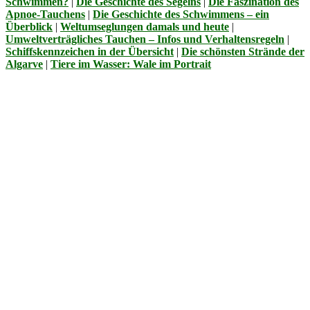
Schwimmen?
|
Die Geschichte des Segelns
|
Die Faszination des
Apnoe-Tauchens
|
Die Geschichte des Schwimmens – ein
Überblick
|
Weltumseglungen damals und heute
|
Umweltverträgliches Tauchen – Infos und Verhaltensregeln
|
Schiffskennzeichen in der Übersicht
|
Die schönsten Strände der
Algarve
|
Tiere im Wasser: Wale im Portrait