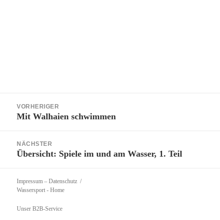
Beitragsnavigation
VORHERIGER
Mit Walhaien schwimmen
Vorheriger
Beitrag:
NÄCHSTER
Übersicht: Spiele im und am Wasser, 1. Teil
Nächster
Beitrag:
Impressum – Datenschutz
Wassersport
- Home
Unser B2B-Service