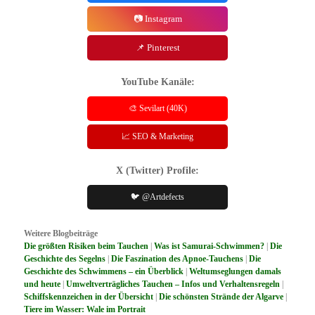
📷 Instagram
📌 Pinterest
YouTube Kanäle:
🎨 Sevilart (40K)
📈 SEO & Marketing
X (Twitter) Profile:
🐦 @Artdefects
Weitere Blogbeiträge
Die größten Risiken beim Tauchen
|
Was ist Samurai-Schwimmen?
|
Die
Geschichte des Segelns
|
Die Faszination des Apnoe-Tauchens
|
Die
Geschichte des Schwimmens – ein Überblick
|
Weltumseglungen damals
und heute
|
Umweltverträgliches Tauchen – Infos und Verhaltensregeln
|
Schiffskennzeichen in der Übersicht
|
Die schönsten Strände der Algarve
|
Tiere im Wasser: Wale im Portrait