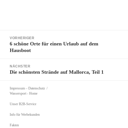
Beitragsnavigation
VORHERIGER
6 schöne Orte für einen Urlaub auf dem
Vorheriger
Hausboot
Beitrag:
NÄCHSTER
Die schönsten Strände auf Mallorca, Teil 1
Nächster
Beitrag:
Impressum – Datenschutz
Wassersport
- Home
Unser B2B-Service
Info für Werbekunden
Fakten