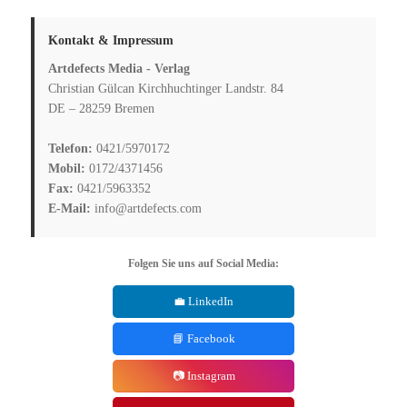
Kontakt & Impressum
Artdefects Media - Verlag
Christian Gülcan Kirchhuchtinger Landstr. 84
DE – 28259 Bremen
Telefon:
0421/5970172
Mobil:
0172/4371456
Fax:
0421/5963352
E-Mail:
info@artdefects.com
Folgen Sie uns auf Social Media:
💼 LinkedIn
📘 Facebook
📷 Instagram