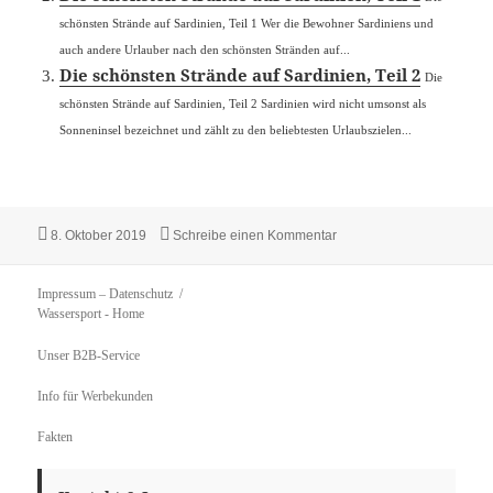
schönsten Strände auf Sardinien, Teil 1 Wer die Bewohner Sardiniens und
auch andere Urlauber nach den schönsten Stränden auf...
Die schönsten Strände auf Sardinien, Teil 2
Die
schönsten Strände auf Sardinien, Teil 2 Sardinien wird nicht umsonst als
Sonneninsel bezeichnet und zählt zu den beliebtesten Urlaubszielen...
Veröffentlicht
zu Die schönsten Strände a
8. Oktober 2019
Schreibe einen Kommentar
am
Impressum – Datenschutz
Wassersport
- Home
Unser B2B-Service
Info für Werbekunden
Fakten