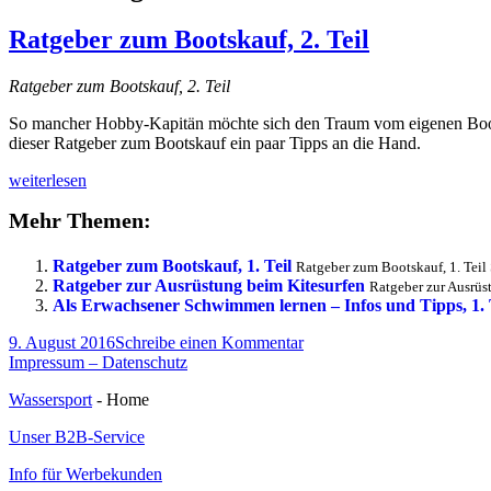
Ratgeber zum Bootskauf, 2. Teil
Ratgeber zum Bootskauf, 2. Teil
So mancher Hobby-Kapitän möchte sich den Traum vom eigenen Boot erf
dieser Ratgeber zum Bootskauf ein paar Tipps an die Hand.
Ratgeber
weiterlesen
zum
Mehr Themen:
Bootskauf,
2.
Teil
Ratgeber zum Bootskauf, 1. Teil
Ratgeber zum Bootskauf, 1. Teil S
Ratgeber zur Ausrüstung beim Kitesurfen
Ratgeber zur Ausrüs
Als Erwachsener Schwimmen lernen – Infos und Tipps, 1. 
Veröffentlicht
zu
9. August 2016
Schreibe einen Kommentar
am
Ratgeber
Impressum – Datenschutz
zum
Wassersport
- Home
Bootskauf,
2.
Unser B2B-Service
Teil
Info für Werbekunden