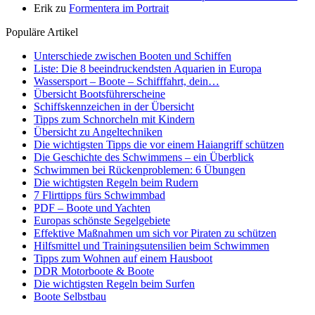
Erik
zu
Formentera im Portrait
Populäre Artikel
Unterschiede zwischen Booten und Schiffen
Liste: Die 8 beeindruckendsten Aquarien in Europa
Wassersport – Boote – Schifffahrt, dein…
Übersicht Bootsführerscheine
Schiffskennzeichen in der Übersicht
Tipps zum Schnorcheln mit Kindern
Übersicht zu Angeltechniken
Die wichtigsten Tipps die vor einem Haiangriff schützen
Die Geschichte des Schwimmens – ein Überblick
Schwimmen bei Rückenproblemen: 6 Übungen
Die wichtigsten Regeln beim Rudern
7 Flirttipps fürs Schwimmbad
PDF – Boote und Yachten
Europas schönste Segelgebiete
Effektive Maßnahmen um sich vor Piraten zu schützen
Hilfsmittel und Trainingsutensilien beim Schwimmen
Tipps zum Wohnen auf einem Hausboot
DDR Motorboote & Boote
Die wichtigsten Regeln beim Surfen
Boote Selbstbau