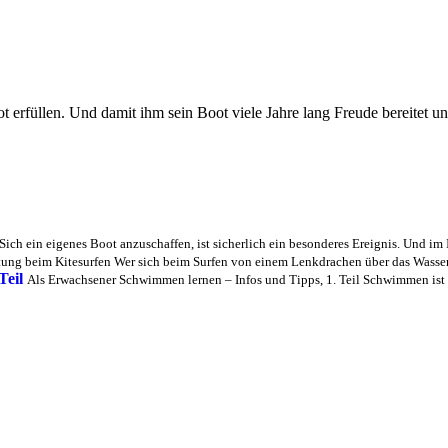
üllen. Und damit ihm sein Boot viele Jahre lang Freude bereitet und 
ich ein eigenes Boot anzuschaffen, ist sicherlich ein besonderes Ereignis. Und im Id
tung beim Kitesurfen Wer sich beim Surfen von einem Lenkdrachen über das Wasser z
Teil
Als Erwachsener Schwimmen lernen – Infos und Tipps, 1. Teil Schwimmen ist n